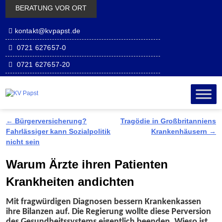
BERATUNG VOR ORT
kontakt@kvpapst.de
0721 627657-0
0721 627657-20
Zum Inhalt
Zum
wechseln
sekundäre
Inhalt
wechseln
←
Bürgerversicherung?
Tragödie in Großbritanniens
Artikelnavigation
Fahrlässiger kann Sozialpolitik
Krankenhäusern
→
nicht sein
Warum Ärzte ihren Patienten
Krankheiten andichten
Mit fragwürdigen Diagnosen bessern Krankenkassen
ihre Bilanzen auf. Die Regierung wollte diese Perversion
des Gesundheitssystems eigentlich beenden. Wieso ist