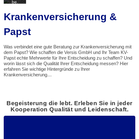
be.
Mehr
erfahr
Krankenversicherung &
en
Video
Papst
laden
Was verbindet eine gute Beratung zur Krankenversicherung mit
YouTub
dem Papst? Wie schaffen die Versis GmbH und Ihr Team KV-
e immer
Papst echte Mehrwerte für Ihre Entscheidung zu schaffen? Und
entsper
worin lässt sich die Qualität Ihrer Entscheidung messen? Hier
ren
erfahren Sie wichtige Hintergründe zu Ihrer
Krankenversicherung…
Begeisterung die lebt.
Erleben Sie in
jeder
Kooperation Qualität und Leidenschaft.