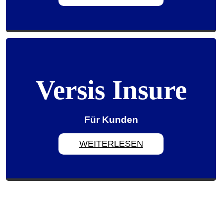
Versis Insure
Versis Insure
Für Kunden
Für Kunden
WEITERLESEN
WEITERLESEN