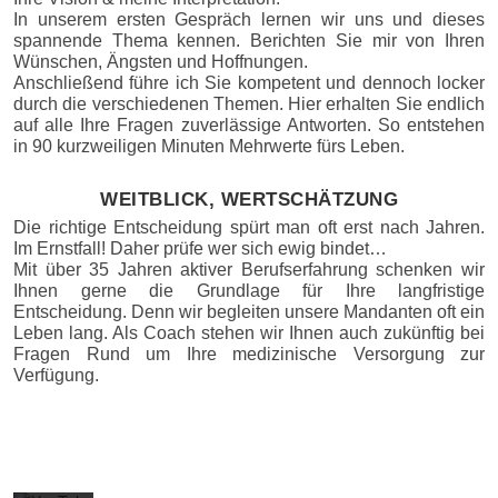
In unserem ersten Gespräch lernen wir uns und dieses
spannende Thema kennen. Berichten Sie mir von Ihren
Wünschen, Ängsten und Hoffnungen.
Anschließend führe ich Sie kompetent und dennoch locker
durch die verschiedenen Themen. Hier erhalten Sie endlich
auf alle Ihre Fragen zuverlässige Antworten. So entstehen
in 90 kurzweiligen Minuten Mehrwerte fürs Leben.
WEITBLICK, WERTSCHÄTZUNG
Die richtige Entscheidung spürt man oft erst nach Jahren.
Im Ernstfall! Daher prüfe wer sich ewig bindet…
Mit
Mit über 35 Jahren aktiver Berufserfahrung schenken wir
dem
Ihnen gerne die Grundlage für Ihre langfristige
Laden
Entscheidung. Denn wir begleiten unsere Mandanten oft ein
des
Leben lang. Als Coach stehen wir Ihnen auch zukünftig bei
Videos
Fragen Rund um Ihre medizinische Versorgung zur
akzept
ieren
Verfügung.
Sie die
Daten
schutz
erkläru
ng von
YouTu