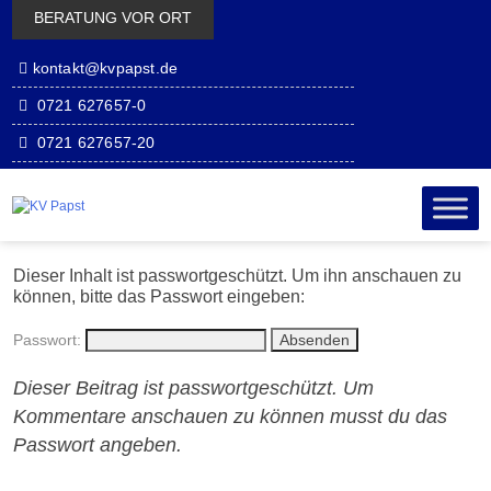
BERATUNG VOR ORT
kontakt@kvpapst.de
0721 627657-0
0721 627657-20
Zum Inhalt
Zum
wechseln
sekundäre
Inhalt
wechseln
Dieser Inhalt ist passwortgeschützt. Um ihn anschauen zu
können, bitte das Passwort eingeben:
Passwort:
Dieser Beitrag ist passwortgeschützt. Um
Kommentare anschauen zu können musst du das
Passwort angeben.