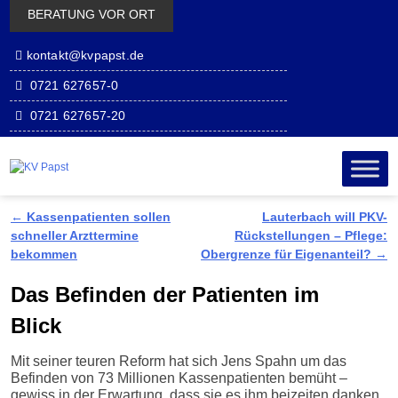
BERATUNG VOR ORT
kontakt@kvpapst.de
0721 627657-0
0721 627657-20
Zum Inhalt
Zum
wechseln
sekundäre
Inhalt
wechseln
←
Kassenpatienten sollen
Lauterbach will PKV-
Artikelnavigation
schneller Arzttermine
Rückstellungen – Pflege:
bekommen
Obergrenze für Eigenanteil?
→
Das Befinden der Patienten im
Blick
Mit seiner teuren Reform hat sich Jens Spahn um das
Befinden von 73 Millionen Kassenpatienten bemüht –
gewiss in der Erwartung, dass sie es ihm beizeiten danken