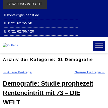
BERATUNG VOR ORT
kontakt@kvpapst.de
0721 627657-0
0721 627657-20
Zum Inhalt
Zum
wechseln
sekundäre
Inhalt
wechseln
Archiv der Kategorie:
01 Demografie
←
Ältere Beiträge
Neuere Beiträge
→
Artikelnavigation
Demografie: Studie prophezeit
Renteneintritt mit 73 – DIE
WELT