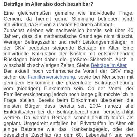
Beiträge im Alter also doch bezahlbar?
Eine gleichermaßen gemeine wie individuelle Frage.
Gemein, da hiermit gerne Stimmung betrieben wird;
individuell, da Sie von zu vielen Faktoren abhängt.
Zunächst erleben wir nachweislich bereits seit über 40
Jahren, dass die mathematische Grundlage nicht täuscht.
Weniger Beitragszahler und mehr Leistungsempfänger in
der GKV bedeuten steigende Beiträge im Alter. Eine
individuelle Kalkulation der Kosten mit entsprechenden
Rücklagen bietet daher die größere Sicherheit. Auch in
wirtschaftlich schwierigen Zeiten. Siehe
Beiträge im Alter
Der aktuell noch vorherrschende Vorteil der GKV mag
sicher die
Familienversicherung
, sowie bei Menschen mit
geringem Einkommen die prozentuale Beitragserhebung
vom (niedrigen) Einkommen sein. Ob der Vorteil der
Familienversicherung jedoch noch lange gilt, möchte ich in
Frage stellen. Bereits beim Einkommen übersehen die
meisten Bürger, dass bereits seit 2004 nahezu alle
Einkunftsarten bei der Beitragsberechnung berücksichtigt
werden. Da werden Beiträge schnell deutlich teurer als
geplant. Umgedreht entfallen bei Privattarifen im Alter oft
einige Bausteine wie das Krankentagegeld, oder der
gesetzliche Zuschlag (ab dem 60. Lebensjahr) und wer