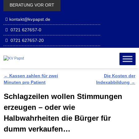
BERATUNG VOR ORT
kontakt@kvpapst.de
0721 627657-0
0721 627657-20
Zum Inhalt
Zum
wechseln
sekundäre
Inhalt
wechseln
←
Kassen zahlen für zwei
Die Kosten der
Artikelnavigation
Minuten pro Patient
Indexabbildung
→
Schlagzeilen wollen Stimmungen
erzeugen – oder wie
Halbwahrheiten die Bürger für
dumm verkaufen…