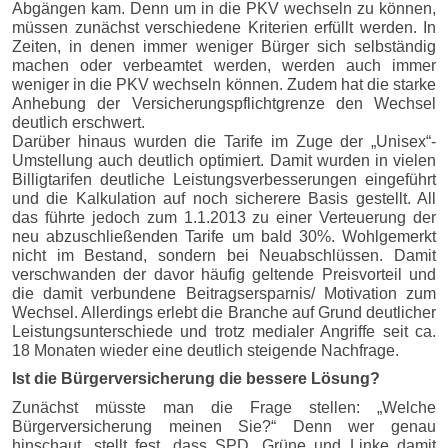
Abgängen kam. Denn um in die PKV wechseln zu können,
müssen zunächst verschiedene Kriterien erfüllt werden. In
Zeiten, in denen immer weniger Bürger sich selbständig
machen oder verbeamtet werden, werden auch immer
weniger in die PKV wechseln können. Zudem hat die starke
Anhebung der Versicherungspflichtgrenze den Wechsel
deutlich erschwert.
Darüber hinaus wurden die Tarife im Zuge der „Unisex“-
Umstellung auch deutlich optimiert. Damit wurden in vielen
Billigtarifen deutliche Leistungsverbesserungen eingeführt
und die Kalkulation auf noch sicherere Basis gestellt. All
das führte jedoch zum 1.1.2013 zu einer Verteuerung der
neu abzuschließenden Tarife um bald 30%. Wohlgemerkt
nicht im Bestand, sondern bei Neuabschlüssen. Damit
verschwanden der davor häufig geltende Preisvorteil und
die damit verbundene Beitragsersparnis/ Motivation zum
Wechsel. Allerdings erlebt die Branche auf Grund deutlicher
Leistungsunterschiede und trotz medialer Angriffe seit ca.
18 Monaten wieder eine deutlich steigende Nachfrage.
Ist die Bürgerversicherung die bessere Lösung?
Zunächst müsste man die Frage stellen: „Welche
Bürgerversicherung meinen Sie?“ Denn wer genau
hinschaut, stellt fest, dass SPD, Grüne und Linke damit