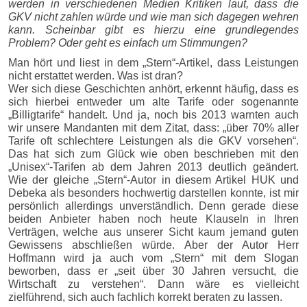
werden in verschiedenen Medien Kritiken laut, dass die
GKV nicht zahlen würde und wie man sich dagegen wehren
kann. Scheinbar gibt es hierzu eine grundlegendes
Problem? Oder geht es einfach um Stimmungen?
Man hört und liest in dem „Stern“-Artikel, dass Leistungen
nicht erstattet werden. Was ist dran?
Wer sich diese Geschichten anhört, erkennt häufig, dass es
sich hierbei entweder um alte Tarife oder sogenannte
„Billigtarife“ handelt. Und ja, noch bis 2013 warnten auch
wir unsere Mandanten mit dem Zitat, dass: „über 70% aller
Tarife oft schlechtere Leistungen als die GKV vorsehen“.
Das hat sich zum Glück wie oben beschrieben mit den
„Unisex“-Tarifen ab dem Jahren 2013 deutlich geändert.
Wie der gleiche „Stern“-Autor in diesem Artikel HUK und
Debeka als besonders hochwertig darstellen konnte, ist mir
persönlich allerdings unverständlich. Denn gerade diese
beiden Anbieter haben noch heute Klauseln in Ihren
Verträgen, welche aus unserer Sicht kaum jemand guten
Gewissens abschließen würde. Aber der Autor Herr
Hoffmann wird ja auch vom „Stern“ mit dem Slogan
beworben, dass er „seit über 30 Jahren versucht, die
Wirtschaft zu verstehen“. Dann wäre es vielleicht
zielführend, sich auch fachlich korrekt beraten zu lassen.