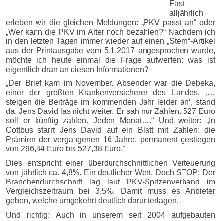
Fast
alljährlich
erleben wir die gleichen Meldungen: „PKV passt an“ oder
„Wer kann die PKV im Alter noch bezahlen?“ Nachdem ich
in den letzten Tagen immer wieder auf einen „Stern“-Artikel
aus der Printausgabe vom 5.1.2017 angesprochen wurde,
möchte ich heute einmal die Frage aufwerfen: was ist
eigentlich dran an diesen Informationen?
„Der Brief kam im November. Absender war die Debeka,
einer der größten Krankenversicherer des Landes. ‚…
steigen die Beiträge im kommenden Jahr leider an‘, stand
da. Jens David las nicht weiter. Er sah nur Zahlen. 527 Euro
soll er künftig zahlen. Jeden Monat….“ Und weiter: „In
Cottbus starrt Jens David auf ein Blatt mit Zahlen: die
Prämien der vergangenen 16 Jahre, permanent gestiegen
von 296,84 Euro bis 527,38 Euro.“
Dies entspricht einer überdurchschnittlichen Verteuerung
von jährlich ca. 4,8%. Ein deutlicher Wert. Doch STOP: Der
Branchendurchschnitt lag laut PKV-Spitzenverband im
Vergleichszeitraum bei 3,5%. Damit muss es Anbieter
geben, welche umgekehrt deutlich darunterlagen.
Und richtig: Auch in unserem seit 2004 aufgebauten