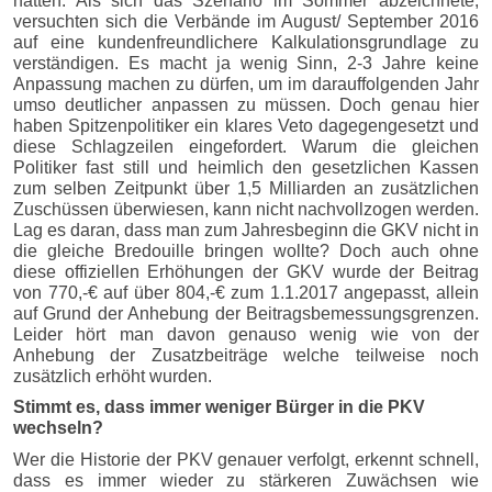
hatten. Als sich das Szenario im Sommer abzeichnete,
versuchten sich die Verbände im August/ September 2016
auf eine kundenfreundlichere Kalkulationsgrundlage zu
verständigen. Es macht ja wenig Sinn, 2-3 Jahre keine
Anpassung machen zu dürfen, um im darauffolgenden Jahr
umso deutlicher anpassen zu müssen. Doch genau hier
haben Spitzenpolitiker ein klares Veto dagegengesetzt und
diese Schlagzeilen eingefordert. Warum die gleichen
Politiker fast still und heimlich den gesetzlichen Kassen
zum selben Zeitpunkt über 1,5 Milliarden an zusätzlichen
Zuschüssen überwiesen, kann nicht nachvollzogen werden.
Lag es daran, dass man zum Jahresbeginn die GKV nicht in
die gleiche Bredouille bringen wollte? Doch auch ohne
diese offiziellen Erhöhungen der GKV wurde der Beitrag
von 770,-€ auf über 804,-€ zum 1.1.2017 angepasst, allein
auf Grund der Anhebung der Beitragsbemessungsgrenzen.
Leider hört man davon genauso wenig wie von der
Anhebung der Zusatzbeiträge welche teilweise noch
zusätzlich erhöht wurden.
Stimmt es, dass immer weniger Bürger in die PKV
wechseln?
Wer die Historie der PKV genauer verfolgt, erkennt schnell,
dass es immer wieder zu stärkeren Zuwächsen wie